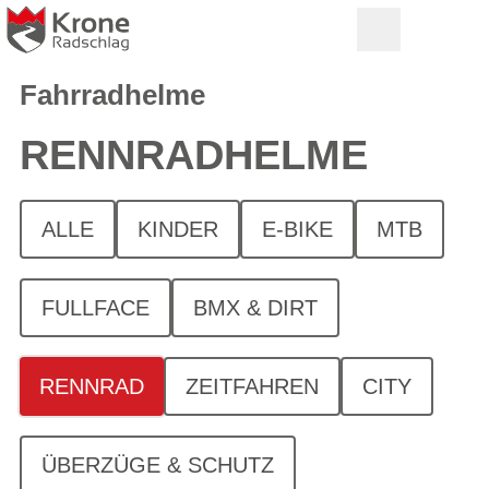
Fahrradhelme
RENNRAD­HELME
ALLE
KINDER
E-BIKE
MTB
FULLFACE
BMX & DIRT
RENNRAD
ZEITFAHREN
CITY
ÜBERZÜGE & SCHUTZ