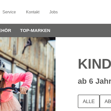
Service
Kontakt
Jobs
EHÖR
TOP-MARKEN
KIN
ab 6 Jah
ALLE
AB