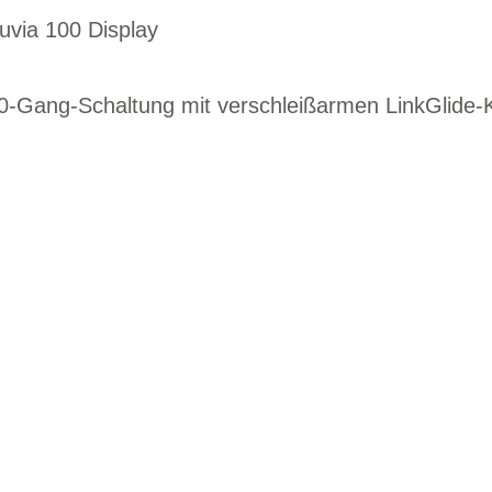
uvia 100 Display
0-Gang-Schaltung mit verschleißarmen LinkGlide
G
EN DIENSTRAD
n und Ihren