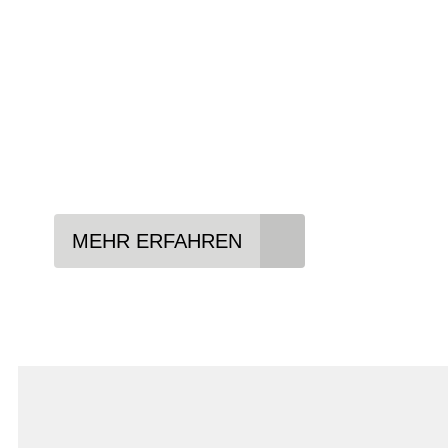
Anforderungen passt - und können Ihnen att
Konditionen vermitteln.
In drei Schritten zum neuen Bike:
Lieblings-Bike aussuchen
Vertrag abschließen
Abholen und Spaß haben
MEHR ERFAHREN