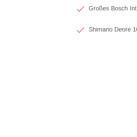
Großes Bosch Int
Shimano Deore 1
BIKE-LEASIN
EINFACH UND PREISGÜNSTIG ZUM NEU
Wir beraten Sie gerne welches Bike zu Ihre