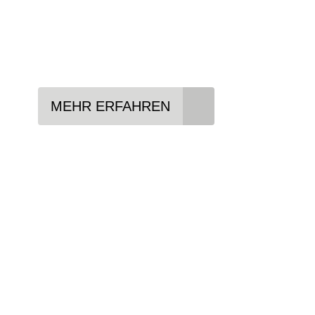
Lieblings-Bike aussuchen
Vertrag abschließen
Abholen und Spaß haben
MEHR ERFAHREN