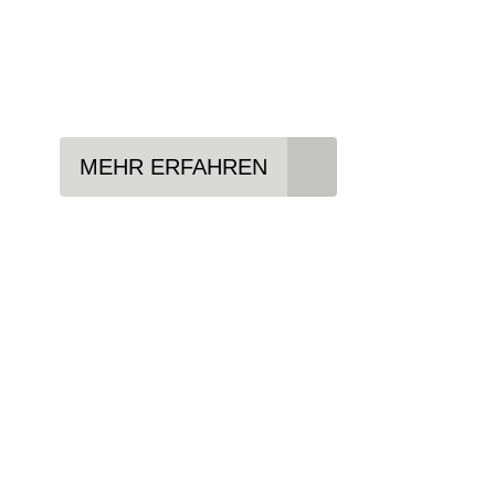
Lieblings-Bike aussuchen
Vertrag abschließen
Abholen und Spaß haben
MEHR ERFAHREN