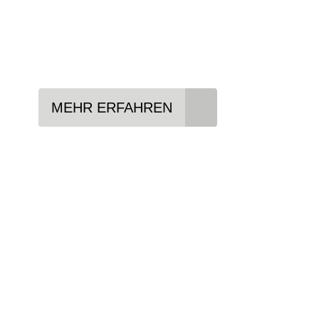
Lieblings-Bike aussuchen
Vertrag abschließen
Abholen und Spaß haben
MEHR ERFAHREN