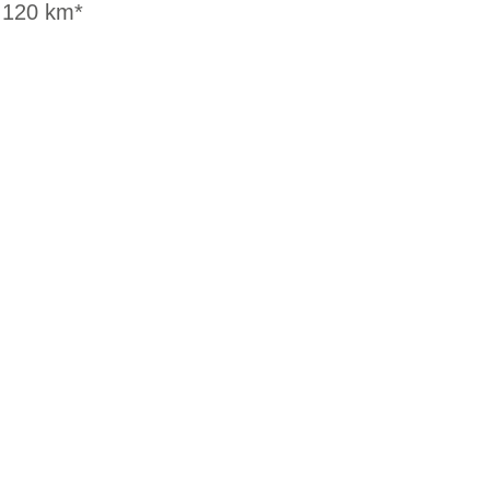
u 120 km*
G
EN DIENSTRAD
n und Ihren
raktive Leasing-