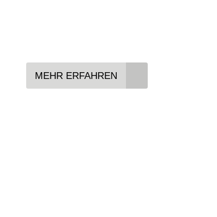
Lieblings-Bike aussuchen
Vertrag abschließen
Abholen und Spaß haben
MEHR ERFAHREN