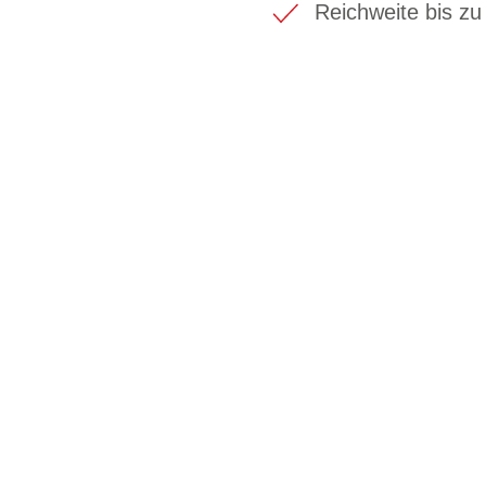
Reichweite bis z
BIKE-LEASIN
EINFACH UND PREISGÜNSTIG ZUM NEU
Wir beraten Sie gerne welches Bike zu Ihre
Anforderungen passt - und können Ihnen att
Konditionen vermitteln.
In drei Schritten zum neuen Bike: