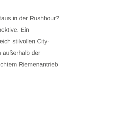
taus in der Rushhour?
ektive. Ein
ch stilvollen City-
h außerhalb der
eichtem Riemenantrieb