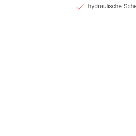
hydraulische Sc
BIKE-LEASIN
EINFACH UND PREISGÜNSTIG ZUM NEU
Wir beraten Sie gerne welches Bike zu Ihre
Anforderungen passt - und können Ihnen att
Konditionen vermitteln.