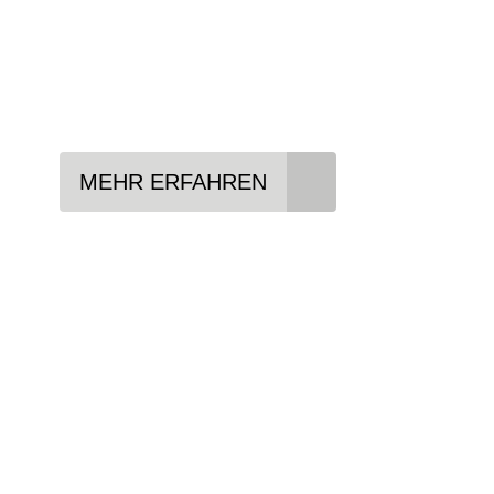
In drei Schritten zum neuen Bike:
Lieblings-Bike aussuchen
Vertrag abschließen
Abholen und Spaß haben
MEHR ERFAHREN